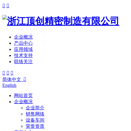


企业概况
产品中心
应用领域
技术支持
联络关注



简体中文

English
网站首页
企业概况
企业简介
销售网络
设备车间
荣誉资质